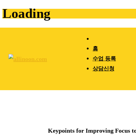
Loading
홈
수업 등록
상담신청
Keypoints for Improving Foc
Home
Students
Keypoints for Improving Focus t