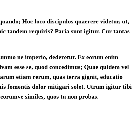
uando; Hoc loco discipulos quaerere videtur, ut,
hic tandem requiris? Paria sunt igitur. Cur tantas
at summo ne imperio, dederetur. Ex eorum enim
, salvam esse se, quod concedimus; Quae quidem vel
 Earum etiam rerum, quas terra gignit, educatio
is fomentis dolor mitigari solet. Utrum igitur tibi
 eorumve similes, quos tu non probas.