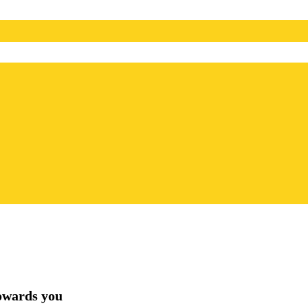
us towards you
owards you