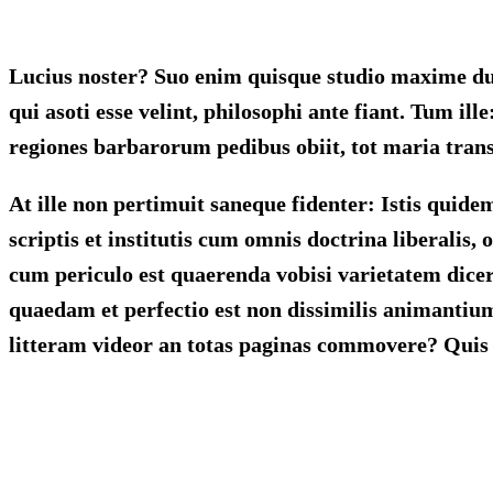
Lucius noster? Suo enim quisque studio maxime duci
qui asoti esse velint, philosophi ante fiant. Tum i
regiones barbarorum pedibus obiit, tot maria trans
At ille non pertimuit saneque fidenter: Istis quide
scriptis et institutis cum omnis doctrina liberalis,
cum periculo est quaerenda vobisi varietatem dicer
quaedam et perfectio est non dissimilis animantium.
litteram videor an totas paginas commovere? Quis 