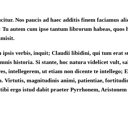
tur. Nos paucis ad haec additis finem faciamus aliq
lle: Tu autem cum ipse tantum librorum habeas, quos 
misit.
m ipsis verbis, inquit; Claudii libidini, qui tum er
 omnis historia. Si stante, hoc natura videlicet vult
es, intellegerem, ut etiam non dicente te intellego;
 Virtutis, magnitudinis animi, patientiae, fortitudin
tibi ergo istud dabit praeter Pyrrhonem, Aristonem